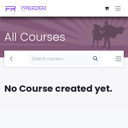
Skip to Content
All Courses
No Course created yet.