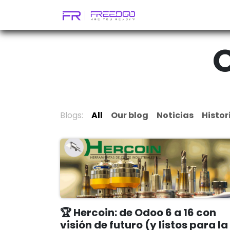
Skip to Content
Inicio
Compañía
O
Blogs:
All
Our blog
Noticias
Histor
🏆 Hercoin: de Odoo 6 a 16 con
visión de futuro (y listos para la