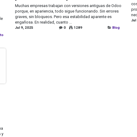
cos
Muchas empresas trabajan con versiones antiguas de Odoo
pro
porque, en apariencia, todo sigue funcionando. Sin errores
nec
graves, sin bloqueos. Pero esa estabilidad aparente es
de
Jul
engañosa. En realidad, cuanto ...
Jul 9, 2025
0
1289
Blog
ito
ma
 y