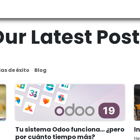
Blog
Contáctenos
Ayuda
Ayuda
Jobs
ur Latest Pos
ias de éxito
Blog
Tu sistema Odoo funciona... ¿pero
I
por cuánto tiempo más?
Has